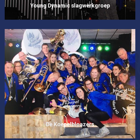
Young Dynamic slagwerkgroep
De Koepelbloazers